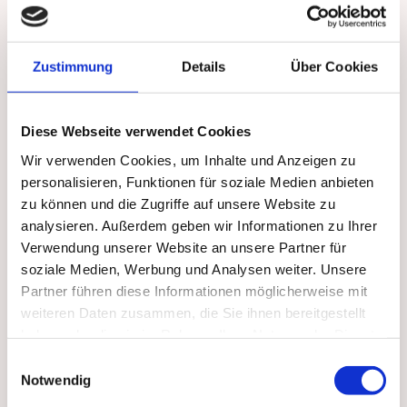
Unser Angebot enthält Links zu externen
Websites Dritter, auf deren Inhalte wir keinen
Einfluss haben.
Deshalb können wir für diese
Zustimmung
Details
Über Cookies
fremden Inhalte auch keine Gewähr übernehmen.
Für die Inhalte der
verlinkten Seiten ist stets der
Diese Webseite verwendet Cookies
jeweilige Anbieter oder Betreiber der Seiten
Wir verwenden Cookies, um Inhalte und Anzeigen zu
verantwortlich. Die verlinkten
Seiten wurden zum
personalisieren, Funktionen für soziale Medien anbieten
Zeitpunkt der Verlinkung auf mögliche
zu können und die Zugriffe auf unsere Website zu
Rechtsverstöße überprüft. Rechtswidrige
analysieren. Außerdem geben wir Informationen zu Ihrer
Inhalte
waren zum Zeitpunkt der Verlinkung nicht
Verwendung unserer Website an unsere Partner für
soziale Medien, Werbung und Analysen weiter. Unsere
erkennbar.
Eine permanente inhaltliche Kontrolle
Partner führen diese Informationen möglicherweise mit
der verlinkten Seiten ist jedoch ohne konkrete
weiteren Daten zusammen, die Sie ihnen bereitgestellt
Anhaltspunkte einer
Rechtsverletzung nicht
haben oder die sie im Rahmen Ihrer Nutzung der Dienste
zumutbar. Bei Bekanntwerden von
gesammelt haben.
Einwilligungsauswahl
Notwendig
Bei Bekanntwerden von Rechtsverletzungen