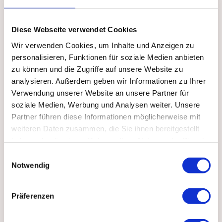
Achte darauf, helle Stellen möglichst hell zu
Diese Webseite verwendet Cookies
belassen. Wenn du zu viel Farbe erwischt hast,
Wir verwenden Cookies, um Inhalte und Anzeigen zu
personalisieren, Funktionen für soziale Medien anbieten
kannst du diese mit einem Tuch abtupfen. Du kannst
zu können und die Zugriffe auf unsere Website zu
in mehreren Schichten arbeiten.
analysieren. Außerdem geben wir Informationen zu Ihrer
Verwendung unserer Website an unsere Partner für
soziale Medien, Werbung und Analysen weiter. Unsere
Partner führen diese Informationen möglicherweise mit
weiteren Daten zusammen, die Sie ihnen bereitgestellt
Male dann den Stiel der Tulpe. Auch hier kannst du
haben oder die sie im Rahmen Ihrer Nutzung der Dienste
mit der Nass-in-Nass Technik einen Schatten unter
gesammelt haben.
Einwilligungsauswahl
dem Blütenkopf malen.
Notwendig
Präferenzen
Male dann die Blätter der Tulpe. Das rechte Blatt ist