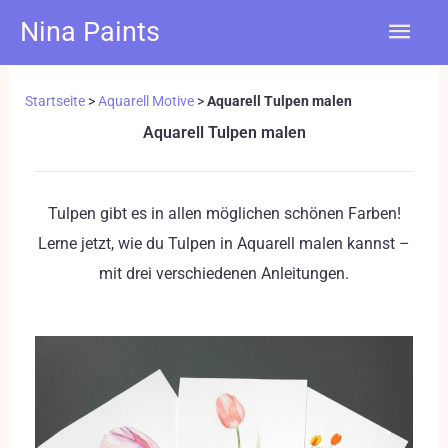
Zum
Hau
Nina Paints
Inhalt
springen
Startseite
>
Aquarell Motive
>
Aquarell Tulpen malen
Aquarell Tulpen malen
Tulpen gibt es in allen möglichen schönen Farben!
Lerne jetzt, wie du Tulpen in Aquarell malen kannst –
mit drei verschiedenen Anleitungen.