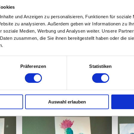
Cookies
nhalte und Anzeigen zu personalisieren, Funktionen für soziale
ll
Website zu analysieren. Außerdem geben wir Informationen zu I
r soziale Medien, Werbung und Analysen weiter. Unsere Partner
 Daten zusammen, die Sie ihnen bereitgestellt haben oder die s
n.
 Beispiel die
van Gogh Pocket Box Aquarellfarbe
k
mit min. 200 gr / m², z.B. das
Hahnemühle Harmony Aqua
Präferenzen
Statistiken
llpinsel, einen feinen und einen größeren
, z.B.
da Vinci
Auswahl erlauben
ch freuen