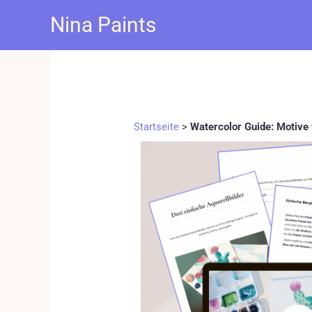
Zum
Nina Paints
Inhalt
springen
Startseite
>
Watercolor Guide: Motive