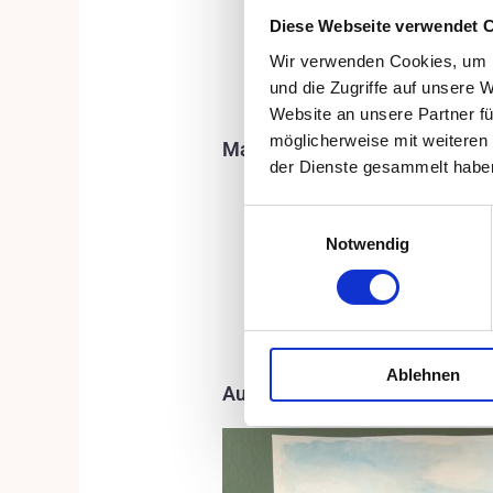
Diese Webseite verwendet 
Motiv: Berglandschaft
Wir verwenden Cookies, um I
Motiv: Abstrakes Aquare
und die Zugriffe auf unsere 
Website an unsere Partner fü
möglicherweise mit weiteren
Materialempfehlungen
der Dienste gesammelt habe
ein Aquarellkasten
, zum
Einwilligungsauswahl
einen Aquarellmalbloc
Notwendig
mindestens zwei Aquare
Größe 6
Ablehnen
Auf diese Motive kannst du di