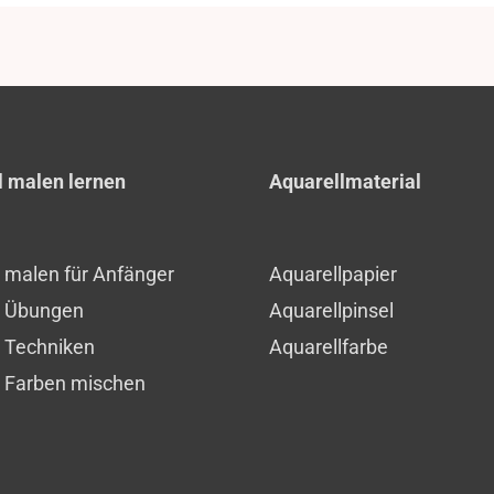
l malen lernen
Aquarellmaterial
l malen für Anfänger
Aquarellpapier
l Übungen
Aquarellpinsel
l Techniken
Aquarellfarbe
l Farben mischen