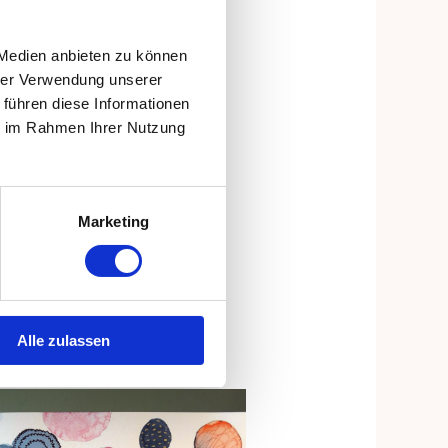
 Medien anbieten zu können
hrer Verwendung unserer
 führen diese Informationen
ie im Rahmen Ihrer Nutzung
rellpapier
Marketing
 Cosmotop Spin Größe 2 und
Alle zulassen